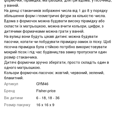
у ванній.
На денці стаканчиків зображені числа від 1 до 8 у порядку
збільшення форм і геометричні фігури за кількістю числа.
Вдома з формочок можна будувати високу пірамідку або
скласти їх матрьошкою, можна вчити кольори, цифри, з
дитячими формачками можна грати у ванній.
На вулиці вони будуть цікаві дитині: можна будувати
пасочки, копати чи побудувати пірамідку-замок із піску. Щоб
пісочна пірамідка була стійкою потрібно використовувати
мокрий пісок і під час будівництва замку пропускати один
розмір стаканчика.
Дитячі формочки зручно зберігати, просто складіть один в
одного матрьошкою.
Кольори формочок-пасочок: жовтий, червоний, зелений,
блакитний.
Артикул
GYM46
Бренд
Fisher-price
Вік дитини
6 - 18, 18 - 36
Розмір пакунку
‎16 x 16 x 9