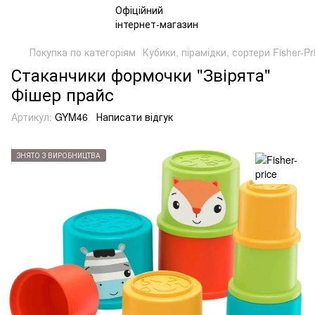
Покупка по категоріям
Кубики, пірамідки, сортери Fisher-Pr
Стаканчики формочки "Звірята"
Фішер прайс
Артикул:
GYM46
Написати відгук
ЗНЯТО З ВИРОБНИЦТВА