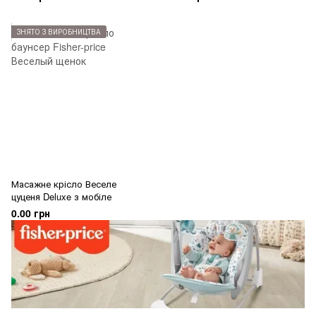
ЗНЯТО З ВИРОБНИЦТВА
Масажне крісло Веселе
цуценя Deluxe з мобіле
0.00 грн