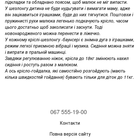
підкладки та обладнано поясом, щоб малюк не міг випасти.
У шезлонгу дитина не буде нудьгувати і вимагати маму, адже
він зацікавиться іграшками, буде до них тягнутися. Поштовхи і
пружинисті рухи малюка легенько подкачують крісло, часом
цього достатньо щоб заколисати і заснути. Тоді
новонародженого можна перенести в ліжечко.
У кожному кріслі-шезлонгу -баунсері є знімна дуга з іграшками,
режим легкої приємною вібрації і музика. Сидіння можна зняти
і випрати в пральній машинці.
Завдяки регулюванню ніжок, крісла до 18кг змінюють нахил
сидіння і ростуть разом з малюком.
А ось крісло-гойдалка, які самостійно розгойдують (мають
кілька швидкостей гойдання) бувають тільки для діток до 11кг.
067 555-19-00
Контакти
Повна версія сайту