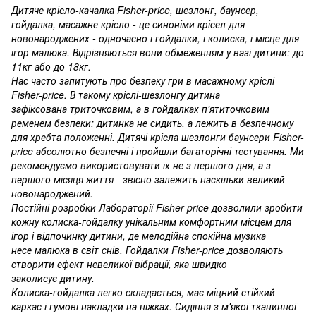
Дитяче крісло-качалка Fisher-price, шезлонг, баунсер,
гойдалка, масажне крісло - це синоніми крісел для
новонароджених - одночасно і гойдалки, і колиска, і місце для
ігор малюка. Відрізняються вони обмеженням у вазі дитини: до
11кг або до 18кг.
Нас часто запитують про безпеку гри в масажному кріслі
Fisher-price. В такому кріслі-шезлонгу дитина
зафіксована триточковим, а в гойдалках п'ятиточковим
ременем безпеки; дитинка не сидить, а лежить в безпечному
для хребта положенні. Дитячі крісла шезлонги баунсери Fisher-
price абсолютно безпечні і пройшли багаторічні тестування. Ми
рекомендуємо використовувати їх не з першого дня, а з
першого місяця життя - звісно залежить наскільки великий
новонароджений.
Постійні розробки Лабораторії Fisher-price дозволили зробити
кожну колиска-гойдалку унікальним комфортним місцем для
ігор і відпочинку дитини, де мелодійна спокійна музика
несе малюка в світ снів. Гойдалки Fisher-price дозволяють
створити ефект невеликої вібрації, яка швидко
заколисує дитину.
Колиска-гойдалка легко складається, має міцний стійкий
каркас і гумові накладки на ніжках. Сидіння з м'якої тканинної