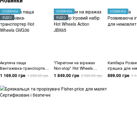
Новинки
НОВИНКА
НОВИНКА
НОВИНКА
ВІДЕО
ВІДЕО
Акуляча паща
"Перегони на віражах
Капібара Розв
Вантажівка-транспортер
Non-stop" Hot Wheels
іграшка для н
Hot Wheels
Action (JBX65)
3м+
1 169.00 грн
1 849.00 грн
899.00 грн
1 299.00 грн
2 599.00 грн
1 1