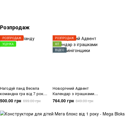
Розпродаж
РОЗПРОДАЖ
РОЗПРОДАЖ
УЦІНКА
ХІТ
ВІДЕО
Нагодуй панд Весела
Новорічний Адвент
командна гра від 7 років
Календар з іграшками
(GMH35)
Тачки мінігонщики
500.00 грн
764.00 грн
699.00 грн
849.00 грн