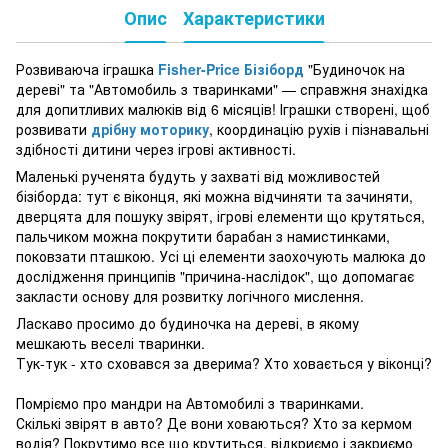
Опис
Характеристики
Розвиваюча іграшка
Fisher-Price Бізіборд
"Будиночок на
дереві" та "Автомобиль з тваринками" — справжня знахідка
для допитливих малюків від 6 місяців! Іграшки створені, щоб
розвивати
дрібну моторику
, координацію рухів і пізнавальні
здібності дитини через ігрові активності.
Маленькі рученята будуть у захваті від можливостей
бізіборда: тут є віконця, які можна відчиняти та зачиняти,
дверцята для пошуку звірят, ігрові елементи що крутяться,
пальчиком можна покрутити барабан з намистинками,
поковзати пташкою. Усі ці елементи заохочують малюка до
дослідження принципів "причина-наслідок", що допомагає
закласти основу для розвитку логічного мислення.
Ласкаво просимо до будиночка на дереві, в якому
мешкають веселі тваринки.
Тук-тук - хто сховався за дверима? Хто ховається у віконці?
Помріємо про мандри на Автомобилі з тваринками.
Скількі звірят в авто? Де вони ховаються? Хто за кермом
водія? Покрутимо все що крутиться, відкриємо і закриємо