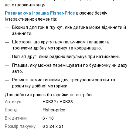
всі створки-віконця.
Розвиваюча іграшка Fisher-Price
включає безліч
інтерактивних елементів:
Віконця для гри в "ку-ку", яке дитина може відчиняти й
зачиняти.
Шестерні, що крутяться пальчиком і клацають,
тренуючи дрібну моторику та координацію.
Поп-ап друг, який радісно вигулькує при натисканні.
Пташка, яку можна переміщувати по будиночку чи даху
авто.
Ролик із намистинками для тренування хватки та
розвитку дрібної моторики.
Для роботи іграшок батарейки не потрібні.
Артикул
HXK32 / HXK33
Бренд
Fisher-price
Вік дитини
6 - 18
Розмір пакунку
6 х 24 х 21