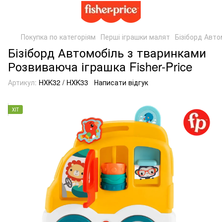
Покупка по категоріям
Перші іграшки малят
Бізіборд Авто
Бізіборд Автомобіль з тваринками
Розвиваюча іграшка Fisher-Price
Артикул:
HXK32 / HXK33
Написати відгук
ХІТ