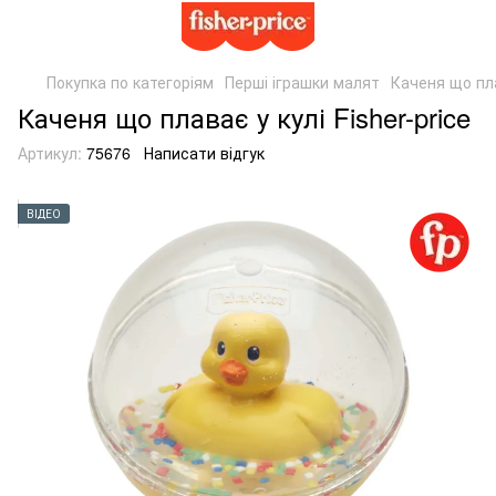
Покупка по категоріям
Перші іграшки малят
Каченя що пла
Каченя що плаває у кулі Fisher-price
Артикул:
75676
Написати відгук
ВІДЕО