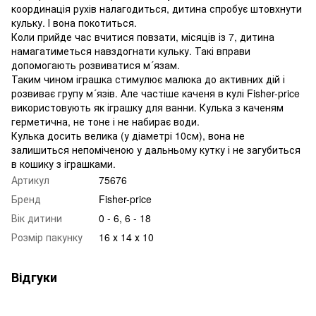
координація рухів налагодиться, дитина спробує штовхнути
кульку. І вона покотиться.
Коли прийде час вчитися повзати, місяців із 7, дитина
намагатиметься навздогнати кульку. Такі вправи
допомогають розвиватися м´язам.
Таким чином іграшка стимулює малюка до активних дій і
розвиває групу м´язів. Але частіше каченя в кулі Fisher-price
використовують як іграшку для ванни. Кулька з каченям
герметична, не тоне і не набирає води.
Кулька досить велика (у діаметрі 10см), вона не
залишиться непоміченою у дальньому кутку і не загубиться
в кошику з іграшками.
Артикул
75676
Бренд
Fisher-price
Вік дитини
0 - 6, 6 - 18
Розмір пакунку
16 х 14 х 10
Відгуки