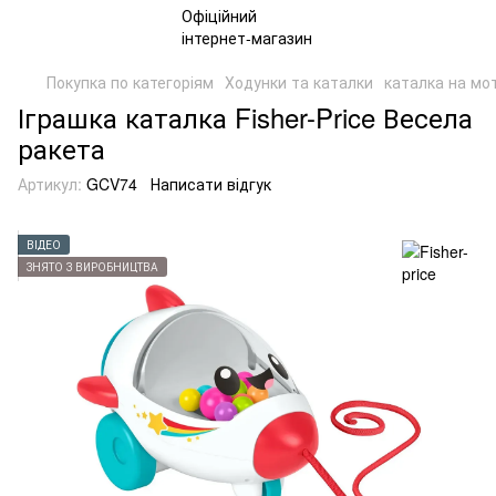
Покупка по категоріям
Ходунки та каталки
каталка на мо
Іграшка каталка Fisher-Price Весела
ракета
Артикул:
GCV74
Написати відгук
ВІДЕО
ЗНЯТО З ВИРОБНИЦТВА