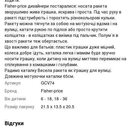
Fisher-price дизайнери постаралися: носата ракета
зворушливо жива іграшка, яскрава і проста. Під час руху в
ракеті підстрибують і торохтять різнокольорові кульки.
Ракету можна тягнути за собою на мотузочці вдома і на
вулиці, катати рукою по підлозі або просто крутити
коліщатка - в коліщатках є виїмка під пальчик. Полум´я в
хвості ракети теж обертається.
Що важливо для батьків: пластик іграшки дуже міцний,
колеса добре їдуть, каталка легка і мамам буде зручно
носити іграшку, коли дитину на вулиці миттєво перемикає на
спілкування з комашками і голубами.
Радимо каталку Весела ракета як іграшку для вулиці.
Довжина мотузочки каталки 65см.
Артикул
GCV74
Бренд
Fisher-price
Вік дитини
6 - 18, 18 - 36
Розмір пакунку
21.5 х 13.5 х 20.5
Відгуки