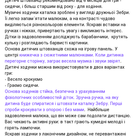
сидячи, і більш старшим від року - для ходіння.
Музичні ходунки каталка зроблені у вигляді дружньої Зебри.
Її легко запам´ятати малюкам, а на контрасті чудово
виділяються різнокольорові елементи. Яскраві вставки на
ручках і ніжках, привертають увагу і викликають інтерес.
Дітки із задоволенням досліджують барабанчики, крутять
кульку і розглядають барвисті картинки.
Основа дитячих штовханців схожа на ігрову панель. У
центрі
книжечка з сюжетними малюнками. Коли дитинка
перегорне сторінку, заграє весела музика і звуки звірят
.
Дитячі ходунки можна використовувати в двох варіантах
гри:
- Весело крокуємо
- Граємо сидячи.
Основа ходунків стійка, безпечна з урахуванням
фізіологічних особливостей діток. Зручна ручка, на яку
дитина буде спиратися і штовхати каталку Зебру. Перші
спроби крокувати з опорою і без мами
. Найбільше
задоволення малюка, що він може сам подолати дистанцію.
Вас чекають активні рухи: в такт грають кумедні мелодії і
горять лампочки.
Яскраві ходунки з лаконічним дизайном, не перевантажені