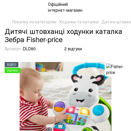
Покупка по категоріям
Ходунки та каталки
Дитячі штовха
Дитячі штовханці ходунки каталка
Зебра Fisher-price
Артикул:
DLD80
2 відгуки
ВІДЕО
УЦІНКА