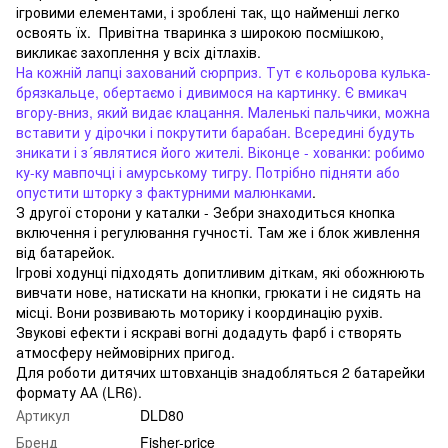
ігровими елементами, і зроблені так, що найменші легко
освоять їх. Привітна тваринка з широкою посмішкою,
викликає захоплення у всіх дітлахів.
На кожній лапці захований сюрприз. Тут є кольорова кулька-
брязкальце, обертаємо і дивимося на картинку. Є вмикач
вгору-вниз, який видає клацання. Маленькі пальчики, можна
вставити у дірочки і покрутити барабан. Всередині будуть
зникати і з´являтися його жителі. Віконце - хованки: робимо
ку-ку мавпочці і амурському тигру. Потрібно підняти або
опустити шторку з фактурними малюнками
.
З другої сторони у каталки - Зебри знаходиться кнопка
включення і регулювання гучності. Там же і блок живлення
від батарейок.
Ігрові ходунці підходять допитливим діткам, які обожнюють
вивчати нове, натискати на кнопки, грюкати і не сидять на
місці. Вони розвивають моторику і координацію рухів.
Звукові ефекти і яскраві вогні додадуть фарб і створять
атмосферу неймовірних пригод.
Для роботи дитячих штовханців знадобляться 2 батарейки
формату АА (LR6).
Артикул
DLD80
Бренд
Fisher-price