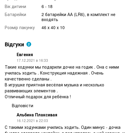
Вік дитини
6 - 18
Батарейки
2 батарейки АА (LR6), в комплект не
входять
Розмір пакунку
46 х 40 х 10
Відгуки
2
Евгения
17.12.2021 в 16:33
Такие ходунки мы подарили дочке на годик . Она с ними
училась ходить . Конструкция надежная . Очень
качественно сделаны .
В игрушке приятная весёлая музыка и несколько
развивающих элементов .
Отличный подарок для ребёнка !
Відповісти
Альбина Плаксивая
16.12.2021 в 22:03
С такими ходунками учились ходить. Один минус - дочка
быстро оторвала наклейки, а вот игралась с ней хорошо, и