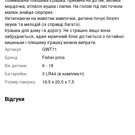
мордочка, атласні вушка і лапки. На голові під листочком
малюк знайде сюрприз.
Натискаючи на животик мавпочки, дитина почує безліч
звуків та мелодій (їх справді багато).
Іграшка для дому і в дорогу. Не страшно якщо вона
забрудниться, адже музичний блок дістається з потайної
кишеньки і плюшеву іграшку можна випрати.
Артикул
GWT71
Бренд
Fisher-price
Вік дитини
6 - 18
Батарейки
3 LR44 (в комплекті)
Розмір пакунку
19,5 х 20,5 х 7,5
Відгуки