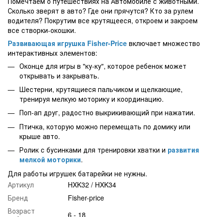
Помечтаем о путешествиях на Автомобиле с животными.
Сколько зверят в авто? Где они прячутся? Кто за рулем
водителя? Покрутим все крутящееся, откроем и закроем
все створки-окошки.
Развивающая игрушка Fisher-Price
включает множество
интерактивных элементов:
Оконце для игры в "ку-ку", которое ребенок может
открывать и закрывать.
Шестерни, крутящиеся пальчиком и щелкающие,
тренируя мелкую моторику и координацию.
Поп-ап друг, радостно выкрикивающий при нажатии.
Птичка, которую можно перемещать по домику или
крыше авто.
Ролик с бусинками для тренировки хватки и
развития
мелкой моторики
.
Для работы игрушек батарейки не нужны.
Артикул
HXK32 / HXK34
Бренд
Fisher-price
Возраст
6 - 18