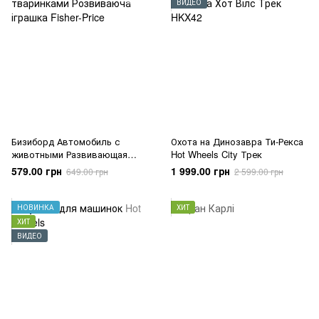
ВИДЕО
Бизиборд Автомобиль с
Охота на Динозавра Ти-Рекса
животными Развивающая
Hot Wheels City Трек
игрушка Fisher-Price
579.00 грн
1 999.00 грн
649.00 грн
2 599.00 грн
НОВИНКА
ХИТ
ХИТ
ВИДЕО