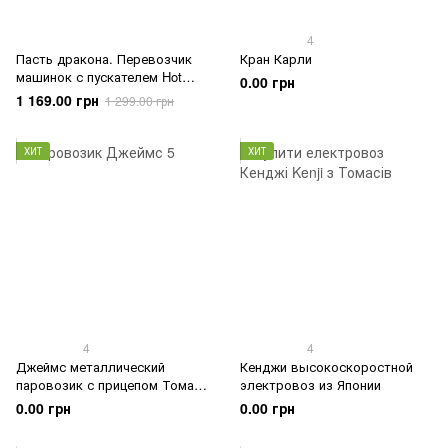
4
Пасть дракона. Перевозчик
Кран Карли
машинок с пускателем Hot
0.00 грн
Wheels (GTK42)
1 169.00 грн
1 299.00 грн
ХИТ
ХИТ
4
4
Джеймс металлический
Кенджи высокоскоростной
паровозик с прицепом Томас
электровоз из Японии
и друзья
0.00 грн
0.00 грн