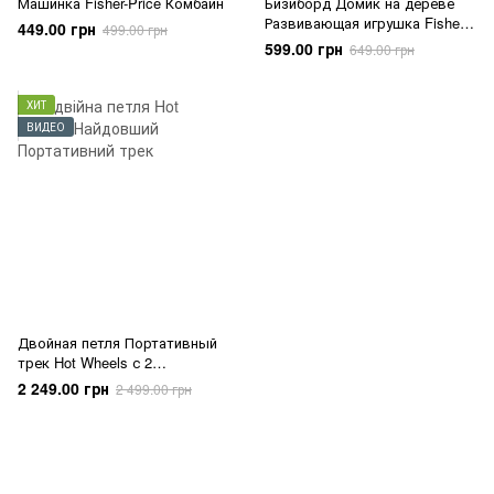
Машинка Fisher-Price Комбайн
Бизиборд Домик на дереве
Развивающая игрушка Fisher-
449.00 грн
499.00 грн
Price
599.00 грн
649.00 грн
ХИТ
ВИДЕО
Двойная петля Портативный
трек Hot Wheels с 2
машинками
2 249.00 грн
2 499.00 грн