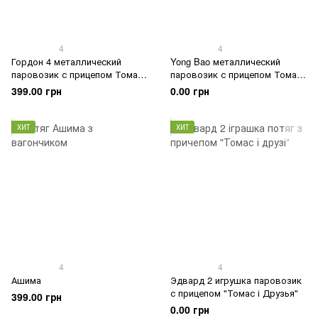
4
4
Гордон 4 металлический
Yong Bao металлический
паровозик с прицепом Томас
паровозик с прицепом Томас
и друзья
и друзья
399.00 грн
0.00 грн
ХИТ
ХИТ
4
4
Ашима
Эдвард 2 игрушка паровозик
с прицепом "Томас і Друзья"
399.00 грн
0.00 грн