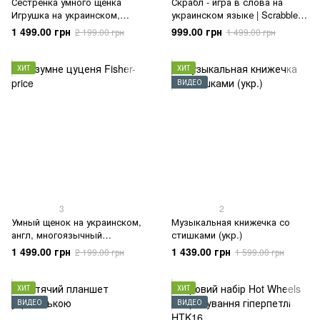
Сестренка умного щенка
Скрабл - игра в слова на
Игрушка на украинском,
украинском языке | Scrabble
английском Fisher price
Оригинал
1 499.00 грн
999.00 грн
2 199.00 грн
1 499.00 грн
ХИТ
ХИТ
ВИДЕО
3
2
Умный щенок на украинском,
Музыкальная книжечка со
англ, многоязычный
стишками (укр.)
Интерактивная игрушка
1 499.00 грн
1 439.00 грн
2 199.00 грн
1 599.00 грн
ХИТ
ХИТ
ВИДЕО
ВИДЕО