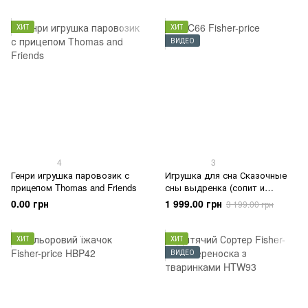
ХИТ
ХИТ
ВИДЕО
4
3
Генри игрушка паровозик с
Игрушка для сна Сказочные
прицепом Thomas and Friends
сны выдренка (сопит и
дышит)
0.00 грн
1 999.00 грн
3 199.00 грн
ХИТ
ХИТ
ВИДЕО