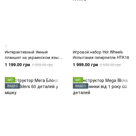
1
Интерактивный Умный
Игровой набор Hot Wheels
планшет на украинском языке
Испытания гиперпетли HTK16
Smart stages
1 199.00 грн
1 999.00 грн
1 599.00 грн
2 599.00 грн
ХИТ
ХИТ
ВИДЕО
ВИДЕО