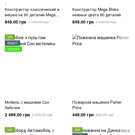
1
Конструктор классический в
Конструктор Mega Bloks
мешке на 60 деталей Mega
нежные цвета 60 деталей
Bloks
849.00 грн
849.00 грн
1 149.00 грн
1 149.00 грн
ХИТ
ВИДЕО
УЦЕНКА
Мобиль с мишками Сон
Пожарная машинка Fisher-
бабочки
Price
2 499.00 грн
449.00 грн
3 499.00 грн
499.00 грн
ХИТ
ХИТ