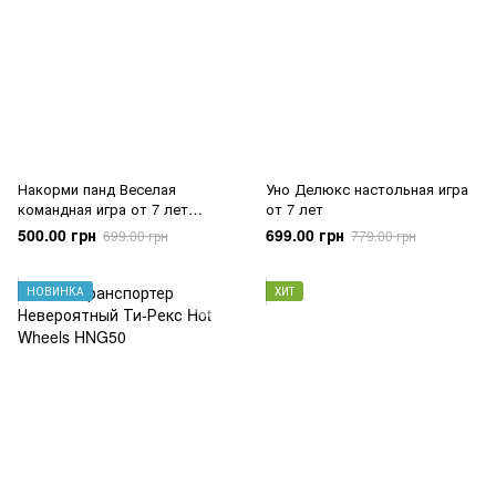
Накорми панд Веселая
Уно Делюкс настольная игра
командная игра от 7 лет
от 7 лет
(GMH35)
500.00 грн
699.00 грн
699.00 грн
779.00 грн
НОВИНКА
ХИТ