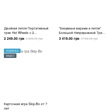
Двойная петля Портативный
"Безумные виражи и петли"
трек Hot Wheels с 2
Большой Непрерывный Трек
машинками
Hot Wheels Race (HXR70)
2 249.00 грн
3 419.00 грн
2 499.00 грн
3 799.00 грн
НОВИНКА
ВИДЕО
Карточная игра Skip-Bo от 7
лет