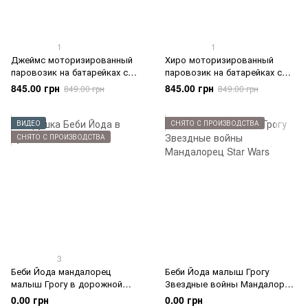
1
1
Джеймс моторизированный
Хиро моторизированный
паровозик на батарейках с
паровозик на батарейках с
прицепом HFX96-HDY70
прицепом
845.00 грн
845.00 грн
849.00 грн
849.00 грн
ВИДЕО
СНЯТО С ПРОИЗВОДСТВА
СНЯТО С ПРОИЗВОДСТВА
3
Беби Йода мандалорец
Беби Йода малыш Грогу
малыш Грогу в дорожной
Звездные войны Мандалорец
сумке со звуком
Star Wars
0.00 грн
0.00 грн