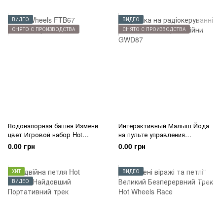
ВИДЕО
ВИДЕО
СНЯТО С ПРОИЗВОДСТВА
СНЯТО С ПРОИЗВОДСТВА
Водонапорная башня Измени
Интерактивный Малыш Йода
цвет Игровой набор Hot
на пульте управления
Wheels
Mandalorian
0.00 грн
0.00 грн
ХИТ
ВИДЕО
ВИДЕО