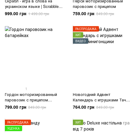
Скрабл - игра в слова на
Перси моторизированный
украинском языке | Scrabble
паровозик с прицепом
Оригинал
999.00 грн
759.00 грн
1 499.00 грн
849.00 грн
РАСПРОДАЖА
ХИТ
ВИДЕО
1
Гордон моторизированный
Новогодний Адвент
паровозик с прицепом
Календарь с игрушками Тачки
Thomas and Friends
минигонщики
799.00 грн
764.00 грн
849.00 грн
849.00 грн
РАСПРОДАЖА
ХИТ
УЦЕНКА