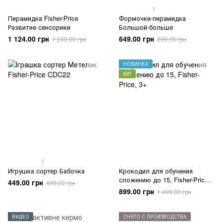
1
Пирамидка Fisher-Price
Формочки-пирамидка
Развитие сенсорики
Большой-больше
1 124.00 грн
649.00 грн
1 249.00 грн
899.00 грн
НОВИНКА
ХИТ
1
Игрушка сортер Бабочка
Крокодил для обучения
сложению до 15, Fisher-Price,
449.00 грн
499.00 грн
3+
899.00 грн
1 499.00 грн
ВИДЕО
СНЯТО С ПРОИЗВОДСТВА