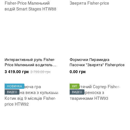
Интерактивный руль Fisher-
Формочки Пирамидка
Price Маленький водитель
Пасочки "Зверята" Fisher-price
англ. Smart Stages Fisher-Price
3 419.00 грн
0.00 грн
3 799.00 грн
НОВИНКА
ХИТ
ВИДЕО
ВИДЕО