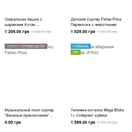
Спиральная башня с
Детский Сортер Fisher-Price
шариками Котик
Переноска с животными
Развивающая игра от 9
1 209.00 грн
1 029.00 грн
1 349.00 грн
1 149.00 грн
месяцев
СНЯТО С ПРОИЗВОДСТВА
НОВИНКА
ХИТ
Музыкальный пазл сортер
Тележка-каталка Mega Bloks
"Веселые приключения"
1+ Собирает кубики
Fisher-Price
0.00 грн
1 599.00 грн
2 199.00 грн