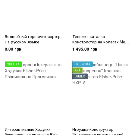
Волшебный горшочек-сортер.
Тележка-каталка
На русском языке
Конструктор на колесах Mega
Bloks
0.00 грн
1 495.00 грн
УЦЕНКА
НОВИНКА
ХИТ
ВИДЕО
Интерактивные Ходунки
Игрушка-конструктор
Развивающая прогулка Fisher-
"Интересное превращение"