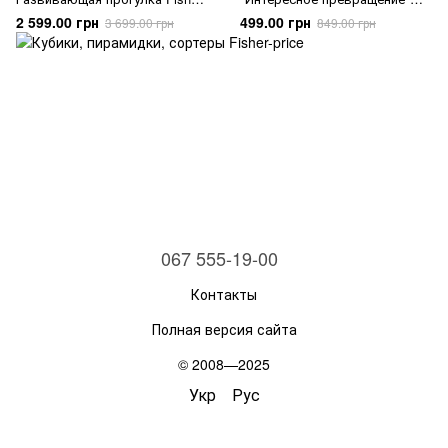
price англ
Pets Mix & Match Fisher-Price
2 599.00 грн
499.00 грн
3 699.00 грн
849.00 грн
HXP18
067 555-19-00
Контакты
Полная версия сайта
© 2008—2025
Укр
Рус