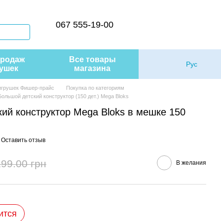
067 555-19-00
продаж
Все товары
Рус
ушек
магазина
 игрушек Фишер-прайс
Покупка по категориям
Большой детский конструктор (150 дет.) Mega Bloks
ий конструктор Mega Bloks в мешке 150
Оставить отзыв
199.00 грн
В желания
ится