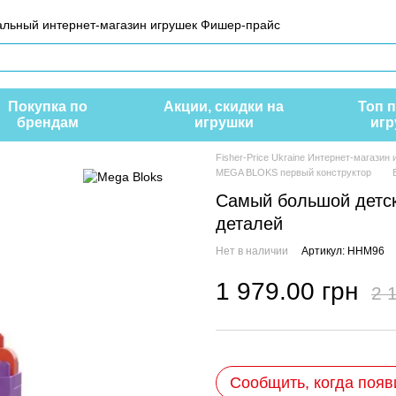
иальный интернет-магазин игрушек Фишер-прайс
Покупка по
Акции, скидки на
Топ 
брендам
игрушки
игр
Fisher-Price Ukraine Интернет-магазин
MEGA BLOKS первый конструктор
Самый большой детск
деталей
Нет в наличии
Артикул: HHM96
1 979.00 грн
2 
Сообщить, когда появ