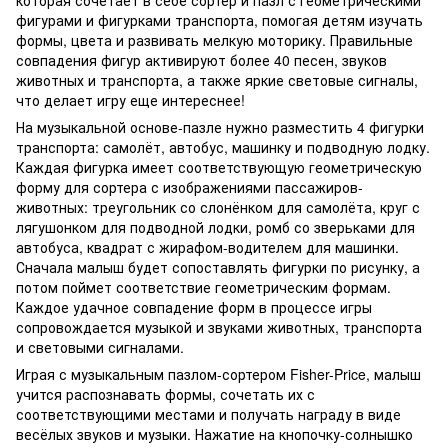
фигурами и фигурками транспорта, помогая детям изучать
формы, цвета и развивать мелкую моторику. Правильные
совпадения фигур активируют более 40 песен, звуков
животных и транспорта, а также яркие световые сигналы,
что делает игру еще интереснее!
На музыкальной основе-пазле нужно разместить 4 фигурки
транспорта: самолёт, автобус, машинку и подводную лодку.
Каждая фигурка имеет соответствующую геометрическую
форму для сортера с изображениями пассажиров-
животных: треугольник со слонёнком для самолёта, круг с
лягушонком для подводной лодки, ромб со зверьками для
автобуса, квадрат с жирафом-водителем для машинки.
Сначала малыш будет сопоставлять фигурки по рисунку, а
потом поймет соответствие геометрическим формам.
Каждое удачное совпадение форм в процессе игры
сопровождается музыкой и звуками животных, транспорта
и световыми сигналами.
Играя с музыкальным пазлом-сортером Fisher-Price, малыш
учится распознавать формы, сочетать их с
соответствующими местами и получать награду в виде
весёлых звуков и музыки. Нажатие на кнопочку-солнышко