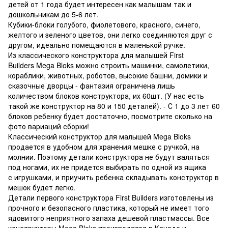
детей от 1 года будет интересен как малышам так и
дошкольникам до 5-6 лет.
Кубики-блоки голубого, фиолетового, красного, синего,
желтого и зеленого цветов, они легко соединяются друг с
другом, идеально помещаются в маленькой ручке.
Из классического конструктора для малышей First
Builders Mega Bloks можно строить машинки, самолетики,
кораблики, животных, роботов, высокие башни, домики и
сказочные дворцы - фантазия ограничена лишь
количеством блоков конструктора, их 60шт. (У нас есть
такой же конструктор на 80 и 150 деталей). - С 1 до 3 лет 60
блоков ребенку будет достаточно, посмотрите сколько на
фото вариаций сборки!
Классический конструктор для малышей Mega Bloks
продается в удобном для хранения мешке с ручкой, на
молнии. Поэтому детали конструктора не будут валяться
под ногами, их не придется выбирать по одной из ящика
с игрушками, и приучить ребенка складывать конструктор в
мешок будет легко.
Детали первого конструктора First Builders изготовлены из
прочного и безопасного пластика, который не имеет того
ядовитого неприятного запаха дешевой пластмассы. Все
конструкторы Mega Bloks производятся в Канаде и