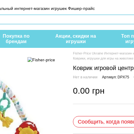
иальный интернет-магазин игрушек Фишер-прайс
Покупка по
Акции, скидки на
Топ 
брендам
игрушки
игр
Fisher-Price Ukraine Интернет-магазин
Коврики, игрушки для игры на животике
Коврик игровой центр
Нет в наличии
Артикул: DPX75
0.00 грн
Сообщить, когда появ