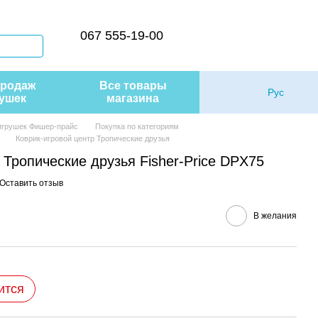
067 555-19-00
продаж
Все товары
Рус
ушек
магазина
 игрушек Фишер-прайс
Покупка по категориям
Коврик-игровой центр Тропические друзья
 Тропические друзья Fisher-Price DPX75
Оставить отзыв
В желания
ится