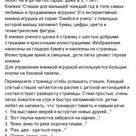
Книжка “Стишки для малышей” каждый год в топе самых
любимых и продаваемых игрушек! Это интерактивная
книжка игрушка из серии "Смейся и учись" с помощью
которой малыш запомнит буквы, цифры, цвета и
геометрические фигуры.
В книжке ученого щенка 6 страниц с шестью добрыми
стишками и красочными иллюстрациями. Изображения
нанесены на гладкую бумагу и наклеены на страницы.
Иллюстрации яркие и смешные, дети легко узнают героев
книжки.
Для управления книжкой игрушкой используются большие
кнопки на боковой панели.
Переверните страницу чтобы услышать стишок. Каждый
спетый стишок читается на распев с детской интонацией и
соответствует развороту страницы. Стихи простые, очень
легко ложатся на слух и быстро запоминаются: детки
любят их напевать, что тренирует память и навыки речи.
1. "На выставке зверей я встретил новых друзей..."
2. "Вот паучок малютка забрался на карниз..."
3. "Вниз, вниз по реке лодочка плыви..."
4. "Раз, два - одеться пора..."
5. "Лапки, усики, нос..."