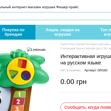
иальный интернет-магазин игрушек Фишер-прайс
Покупка по
Акции, скидки на
Топ 
брендам
игрушки
игр
Fisher-Price Ukraine Интернет-магазин
Считающая Коала Linkimals (рус) 50+ п
Интерактивная игрушк
на русском языке
Нет в наличии
Артикул: GRG60
0.00 грн
Сообщить, когда появ