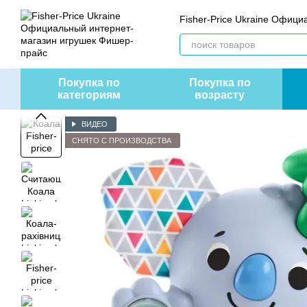
Перейти к основному контенту
Fisher-Price Ukraine Офиц
Покупка по
Покупка по
категориям
возрасту
ВИДЕО
СНЯТО С ПРОИЗВОДСТВА