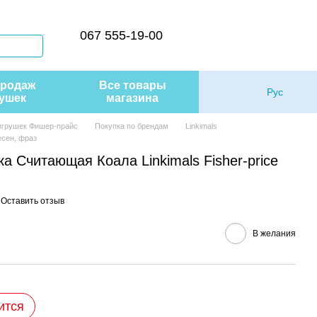
067 555-19-00
продаж
Все товары
Рус
ушек
магазина
 игрушек Фишер-прайс
Покупка по брендам
Linkimals
есен, фраз
а Считающая Коала Linkimals Fisher-price
Оставить отзыв
В желания
ится