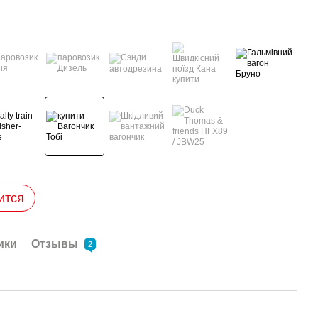
ится
ики
Отзывы
2