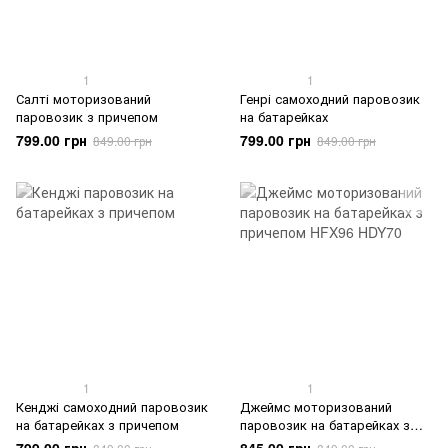
1
1
Салті моторизований
Генрі самоходний паровозик
паровозик з причепом
на батарейках
799.00 грн
799.00 грн
849.00 грн
849.00 грн
1
1
Кенджі самоходний паровозик
Джеймс моторизований
на батарейках з причепом
паровозик на батарейках з
причепом HFX96-HDY70