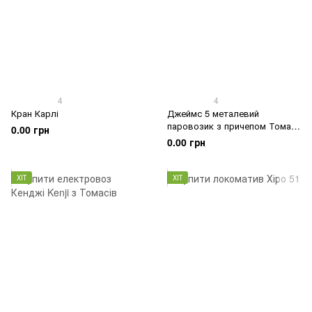
4
4
Кран Карлі
Джеймс 5 металевий
паровозик з причепом Томас і
0.00 грн
друзі
0.00 грн
ХІТ
ХІТ