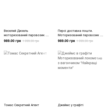
Веселий Дизель
Персі доставка пошти.
моторизований паровозик з
Моторизований паровозик з
вагончиками
2 вагончиками
989.00 грн
989.00 грн
1 099.00 грн
1 099.00 грн
Томас Секретний Агент
Джеймс у графіті