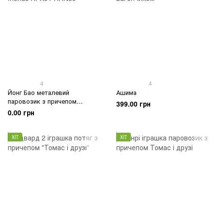
4
4
Йонг Бао металевий
Ашима
паровозик з причепом
399.00 грн
Thomas and friends
0.00 грн
ХІТ
ХІТ