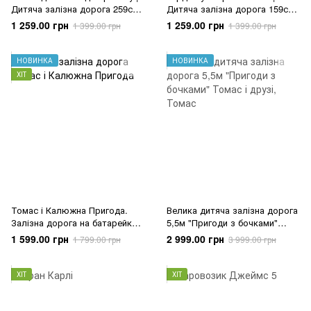
Дитяча залізна дорога 259см |
Дитяча залізна дорога 159см |
Thomas Dockside Delivery
Gordon In The Old Mines
1 259.00 грн
1 259.00 грн
1 399.00 грн
1 399.00 грн
(HGY82 / HPM64)
(HGY82 / HHV81)
НОВИНКА
НОВИНКА
ХІТ
Томас і Калюжна Пригода.
Велика дитяча залізна дорога
Залізна дорога на батарейках
5,5м "Пригоди з бочками"
265см. Незабутні пригоди на
Томас і друзі
1 599.00 грн
2 999.00 грн
1 799.00 грн
3 999.00 грн
острові
ХІТ
ХІТ