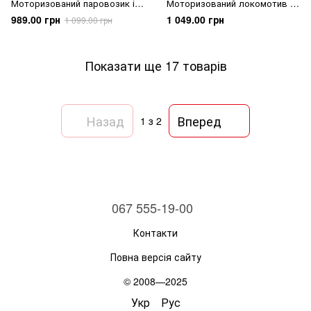
Моторизований паровозик із
Моторизований локомотив з
вагончиками "Найкращі
вагончиком "Найкращі
989.00 грн
1 049.00 грн
1 099.00 грн
моменти"
моменти"
Показати ще 17 товарів
Назад
Вперед
1
з 2
067 555-19-00
Контакти
Повна версія сайту
© 2008—2025
Укр
Рус