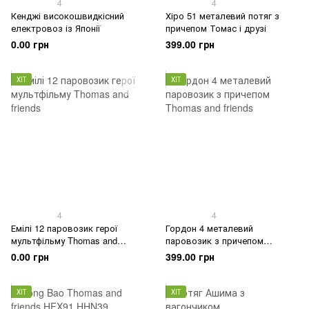
4
4
Кенджі високошвидкісний
Хіро 51 металевий потяг з
електровоз із Японії
причепом Томас і друзі
0.00 грн
399.00 грн
ХІТ
ХІТ
4
4
Емілі 12 паровозик герої
Гордон 4 металевий
мультфільму Thomas and
паровозик з причепом
friends
Thomas and friends
0.00 грн
399.00 грн
ХІТ
ХІТ