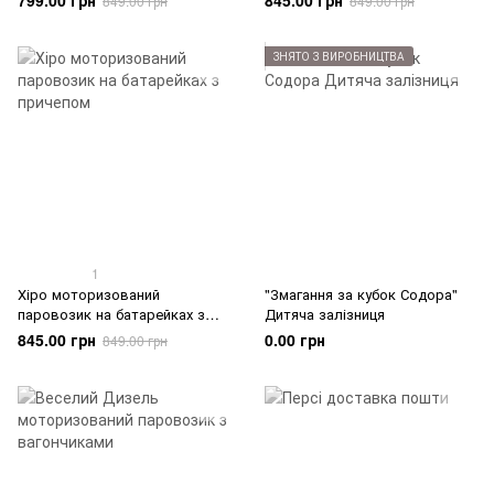
799.00 грн
845.00 грн
849.00 грн
849.00 грн
ЗНЯТО З ВИРОБНИЦТВА
1
Хіро моторизований
"Змагання за кубок Содора"
паровозик на батарейках з
Дитяча залізниця
причепом
845.00 грн
0.00 грн
849.00 грн