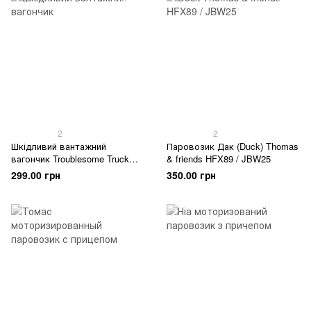
2
2
Шкідливий вантажний
Паровозик Дак (Duck) Thomas
вагончик Troublesome Truck
& friends HFX89 / JBW25
HFX89-HMC41
299.00 грн
350.00 грн