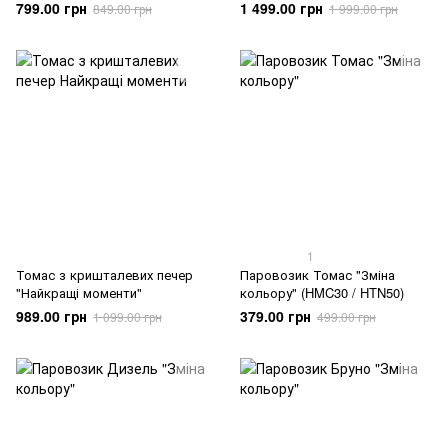
Thomas and Friends
друзі
799.00 грн
1 499.00 грн
849.00 грн
1 999.00 грн
1
Томас з кришталевих печер
Паровозик Томас "Зміна
"Найкращі моменти"
кольору" (HMC30 / HTN50)
989.00 грн
379.00 грн
1 099.00 грн
499.00 грн