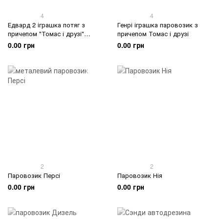
4
4
Едвард 2 іграшка потяг з
Генрі іграшка паровозик з
причепом "Томас і друзі"
причепом Томас і друзі
HFX91-HTN29
0.00 грн
0.00 грн
2
2
Паровозик Персі
Паровозик Нія
0.00 грн
0.00 грн