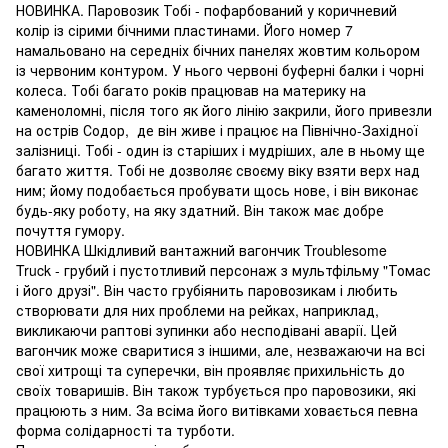
НОВИНКА. Паровозик Тобі - пофарбований у коричневий
колір із сірими бічними пластинами. Його номер 7
намальовано на середніх бічних панелях жовтим кольором
із червоним контуром. У нього червоні буферні балки і чорні
колеса. Тобі багато років працював на материку на
каменоломні, після того як його лінію закрили, його привезли
на острів Содор, де він живе і працює на Північно-Західної
залізниці. Тобі - один із старіших і мудріших, але в ньому ще
багато життя. Тобі не дозволяє своєму віку взяти верх над
ним; йому подобається пробувати щось нове, і він виконає
будь-яку роботу, на яку здатний. Він також має добре
почуття гумору.
НОВИНКА Шкідливий вантажний вагончик Troublesome
Truck - грубий і пустотливий персонаж з мультфільму "Томас
і його друзі". Він часто грубіянить паровозикам і любить
створювати для них проблеми на рейках, наприклад,
викликаючи раптові зупинки або несподівані аварії. Цей
вагончик може сваритися з іншими, але, незважаючи на всі
свої хитрощі та суперечки, він проявляє прихильність до
своїх товаришів. Він також турбується про паровозики, які
працюють з ним. За всіма його витівками ховається певна
форма солідарності та турботи.