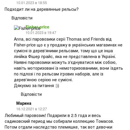
10.01.2023 в 18:55
Подходит ли на деревянные рельсы?
Відповісти
Fisher-price
10.01.2023 в 19:47
Anna, всі паровозики серії Thomas and Friends від
Fisher-price що є у продажу в українських магазинах не
сумісні із дерев'яними рельсами, тому що це інша
лінійка Фішер прайс, яка не представлена в Україні.
Наявні паровозики можуть з'єднуватися між собою,
навіть моторизовані із немоторизованими, вони їздять
по підлозі і по рельсам ігрових наборів, але із
дерев'яною серією не сумісні.
Дякуємо за питання :))
Відповісти
Марина
16.12.2021 в 12:27
Любимый паровозик! Подарили в 2.5 года и весь
садиковский период мы собирали коллекцию Томасов.
Потом отдали наследство племяшке, так вот девочки