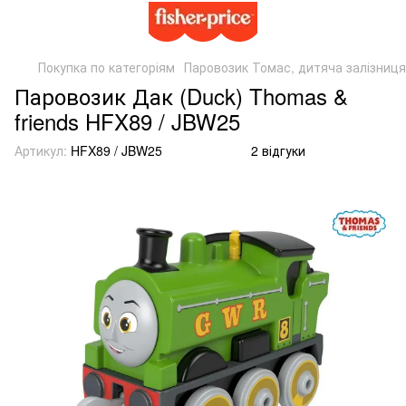
Покупка по категоріям
Паровозик Томас, дитяча залізниця
Паровозик Дак (Duck) Thomas &
friends HFX89 / JBW25
Артикул:
HFX89 / JBW25
2 відгуки