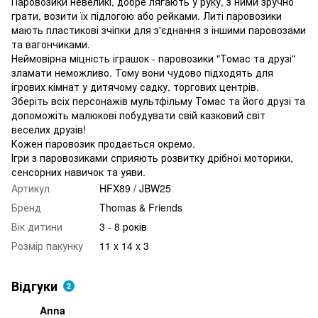
Паровозики невеликі, добре лягають у руку, з ними зручно
грати, возити їх підлогою або рейками. Литі паровозики
мають пластикові зчіпки для з'єднання з іншими паровозами
та вагончиками.
Неймовірна міцність іграшок - паровозики "Томас та друзі"
зламати неможливо. Тому вони чудово підходять для
ігрових кімнат у дитячому садку, торгових центрів.
Зберіть всіх персонажів мультфільму Томас та його друзі та
допоможіть малюкові побудувати свій казковий світ
веселих друзів!
Кожен паровозик продається окремо.
Ігри з паровозиками сприяють розвитку дрібної моторики,
сенсорних навичок та уяви.
Артикул
HFX89 / JBW25
Бренд
Thomas & Friends
Вік дитини
3 - 8 років
Розмір пакунку
11 x 14 x 3
Відгуки
2
Anna