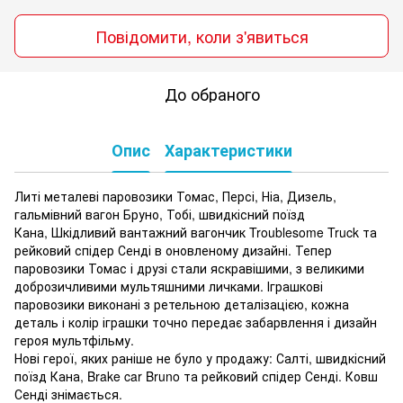
Повідомити, коли з'явиться
До обраного
Опис
Характеристики
Литі металеві паровозики Томас, Персі, Ніа, Дизель,
гальмівний вагон Бруно, Тобі, швидкісний поїзд
Кана, Шкідливий вантажний вагончик Troublesome Truck та
рейковий спідер Сенді в оновленому дизайні. Тепер
паровозики Томас і друзі стали яскравішими, з великими
доброзичливими мультяшними личками. Іграшкові
паровозики виконані з ретельною деталізацією, кожна
деталь і колір іграшки точно передає забарвлення і дизайн
героя мультфільму.
Нові герої, яких раніше не було у продажу: Салті, швидкісний
поїзд Кана, Brake car Bruno та рейковий спідер Сенді. Ковш
Сенді знімається.