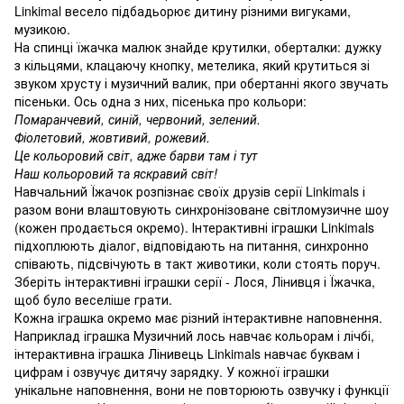
Linkimal весело підбадьорює дитину різними вигуками,
музикою.
На спинці їжачка малюк знайде крутилки, оберталки: дужку
з кільцями, клацаючу кнопку, метелика, який крутиться зі
звуком хрусту і музичний валик, при обертанні якого звучать
пісеньки. Ось одна з них, пісенька про кольори:
Помаранчевий, синій, червоний, зелений.
Фіолетовий, жовтивий, рожевий.
Це кольоровий світ, адже барви там і тут
Наш кольоровий та яскравий світ!
Навчальний Їжачок розпізнає своїх друзів серії Linkimals і
разом вони влаштовують синхронізоване світломузичне шоу
(кожен продається окремо). Інтерактивні іграшки Linkimals
підхоплюють діалог, відповідають на питання, синхронно
співають, підсвічують в такт животики, коли стоять поруч.
Зберіть інтерактивні іграшки серії - Лося, Лінивця і Їжачка,
щоб було веселіше грати.
Кожна іграшка окремо має різний інтерактивне наповнення.
Наприклад іграшка Музичний лось навчає кольорам і лічбі,
інтерактивна іграшка Лінивець Linkimals навчає буквам і
цифрам і озвучує дитячу зарядку. У кожної іграшки
унікальне наповнення, вони не повторюють озвучку і функції