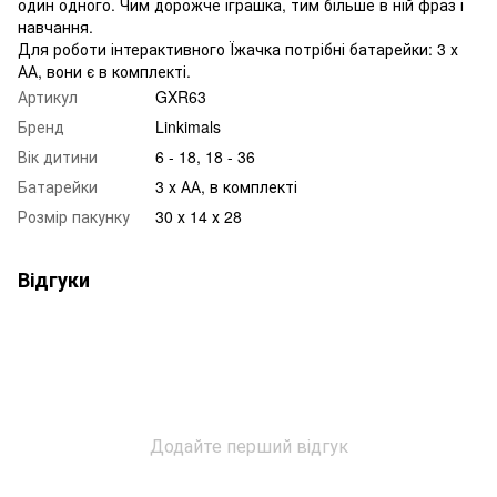
один одного. Чим дорожче іграшка, тим більше в ній фраз і
навчання.
Для роботи інтерактивного Їжачка потрібні батарейки: 3 х
АА, вони є в комплекті.
Артикул
GXR63
Бренд
Linkimals
Вік дитини
6 - 18, 18 - 36
Батарейки
3 х АА, в комплекті
Розмір пакунку
30 х 14 х 28
Відгуки
Додайте перший відгук