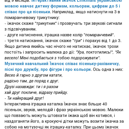
мовою навчає дитину формам, кольорам, цифрам до 5 і
співає про це пісеньки
. Наприклад, якщо натиснути на 3 в
помаранчевому трикутнику:
- їжачок скаже "
трикутник
" і прозвучать три звукові сигнали
з підсвічуваням.
- друге натиснення, іграшка назве колір "
помаранчевий
".
- третя натискання, їжачок скаже "
три
" і порахує від 1 до 3.
Якщо дитина якийсь час нічого не натискає, їжачок трохи
постоїть і запросить малюка до дії:
"Ура, поктотились!", "Як
весело! Мені подобається з тобою подорожувати"
.
Музичний навчальний Їжачок співає пісеньку-рахівничку,
пісні про дружбу, про фігури і про кольори
. Ось одна з них:
Весео й гарно з другом катати,
радісно там, де поряд є друг.
Друзі назавжди: ти і я разом
хай друг покличе, відразу прийду.
- Ти найкращий друг!
Інтерактивна іграшка каталка Їжачок знає більше 40
пісеньок, звуків, мелодій і фраз українською мовою. Малюки
що повзають можуть штовхати їжака щоб він котився, і
наздоганяти його, а крокуючі дітки можуть возити їжачка за
собою на мотузочці як іграшку-каталку. При цьому їжачок