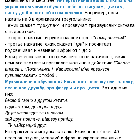
украинском языке обучает ребенка фигурам, цветам,
счету до 5 и поет об этом песенки
. Например, если
нажать на 3 в оранжевом треугольнике:
- ежик скажет "
трикутник
" и прозвучат три звуковых сигнала
с подсветкой.
- второе нажатие, игрушка назовет цвет "
помаранчевий
".
- третье нажатие, ежик скажет "
три
" и посчитает,
подсвечивая и называя цифры от 1 до 3
Если ребенок какое-то время ничего не нажимает, ежик
немного постоит и пригласит малыша к действию
"Скорее,
вперед"!, "Покатились"! "Как весело! Мне нравится
путешествовать с тобой"
.
Музыкальный обучающий Ежик поет песенку-считалочку,
песни про дружбу, про фигуры и про цвета
. Вот одна из
них:
Весео й гарно з другом катати,
радісно там, де поряд є друг.
Друзі назавжди: ти і я разом
хай друг покличе, відразу прийду.
- Ти найкращий друг!
Интерактивная игрушка каталка Ежик знает более 40
песенок, звуков, мелодий и фраз на украинском языке.