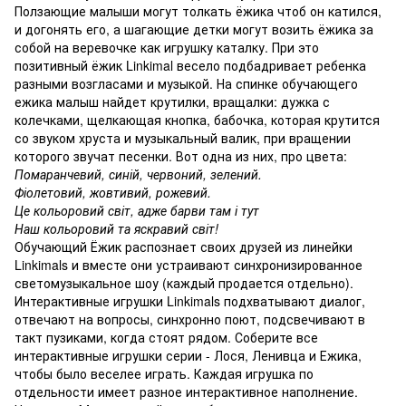
Ползающие малыши могут толкать ёжика чтоб он катился,
и догонять его, а шагающие детки могут возить ёжика за
собой на веревочке как игрушку каталку. При это
позитивный ёжик Linkimal весело подбадривает ребенка
разными возгласами и музыкой. На спинке обучающего
ежика малыш найдет крутилки, вращалки: дужка с
колечками, щелкающая кнопка, бабочка, которая крутится
со звуком хруста и музыкальный валик, при вращении
которого звучат песенки. Вот одна из них, про цвета:
Помаранчевий, синій, червоний, зелений.
Фіолетовий, жовтивий, рожевий.
Це кольоровий світ, адже барви там і тут
Наш кольоровий та яскравий світ!
Обучающий Ёжик распознает своих друзей из линейки
Linkimals и вместе они устраивают синхронизированное
светомузыкальное шоу (каждый продается отдельно).
Интерактивные игрушки Linkimals подхватывают диалог,
отвечают на вопросы, синхронно поют, подсвечивают в
такт пузиками, когда стоят рядом. Соберите все
интерактивные игрушки серии - Лося, Ленивца и Ежика,
чтобы было веселее играть. Каждая игрушка по
отдельности имеет разное интерактивное наполнение.