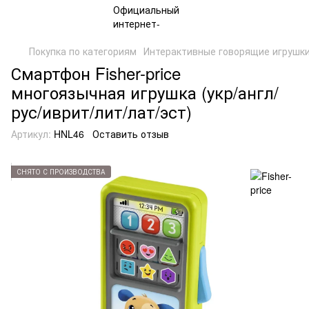
Покупка по категориям
Интерактивные говорящие игрушк
Смартфон Fisher-price
многоязычная игрушка (укр/англ/
рус/иврит/лит/лат/эст)
Артикул:
HNL46
Оставить отзыв
СНЯТО С ПРОИЗВОДСТВА