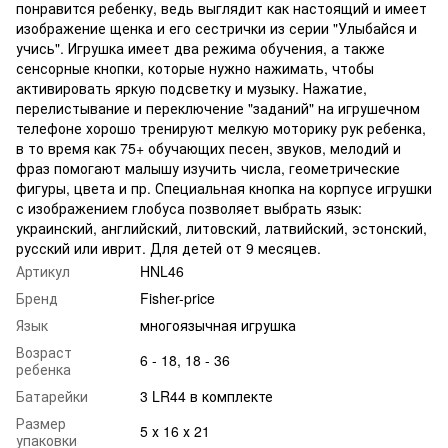
понравится ребенку, ведь выглядит как настоящий и имеет
изображение щенка и его сестрички из серии "Улыбайся и
учись". Игрушка имеет два режима обучения, а также
сенсорные кнопки, которые нужно нажимать, чтобы
активировать яркую подсветку и музыку. Нажатие,
перелистывание и переключение "заданий" на игрушечном
телефоне хорошо тренируют мелкую моторику рук ребенка,
в то время как 75+ обучающих песен, звуков, мелодий и
фраз помогают малышу изучить числа, геометрические
фигуры, цвета и пр. Специальная кнопка на корпусе игрушки
с изображением глобуса позволяет выбрать язык:
украинский, английский, литовский, латвийский, эстонский,
русский или иврит. Для детей от 9 месяцев.
Артикул
HNL46
Бренд
Fisher-price
Язык
многоязычная игрушка
Возраст
6 - 18, 18 - 36
ребенка
Батарейки
3 LR44 в комплекте
Размер
5 х 16 х 21
упаковки