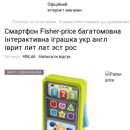
Покупка по категоріям
Інтерактивні іграшки що розмовляю
Смартфон Fisher-price багатомовна
інтерактивна іграшка укр англ
іврит лит лат эст рос
Артикул:
HNL46
Написати відгук
ЗНЯТО З ВИРОБНИЦТВА