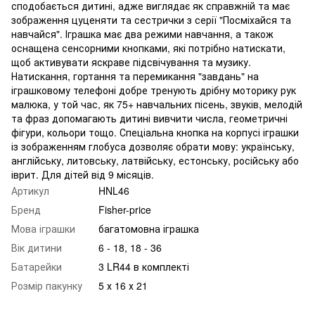
сподобається дитині, адже виглядає як справжній та має
зображення цуценяти та сестрички з серії "Посміхайся та
навчайся". Іграшка має два режими навчання, а також
оснащена сенсорними кнопками, які потрібно натискати,
щоб активувати яскраве підсвічування та музику.
Натискання, гортання та перемикання "завдань" на
іграшковому телефоні добре тренують дрібну моторику рук
малюка, у той час, як 75+ навчальних пісень, звуків, мелодій
та фраз допомагають дитині вивчити числа, геометричні
фігури, кольори тощо.​ Спеціальна кнопка на корпусі іграшки
із зображенням глобуса дозволяє обрати мову: українську,
англійську, литовську, латвійську, естонську, російську або
іврит. Для дітей від 9 місяців.
Артикул
HNL46
Бренд
Fisher-price
Мова іграшки
багатомовна іграшка
Вік дитини
6 - 18, 18 - 36
Батарейки
3 LR44 в комплекті
Розмір пакунку
5 х 16 х 21